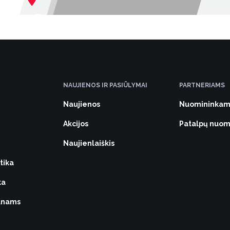
7
NAUJIENOS IR PASIŪLYMAI
PARTNERIAMS
Naujienos
Nuomininkam
Akcijos
Patalpų nuo
Naujienlaiškis
4
tika
ka
vūnams