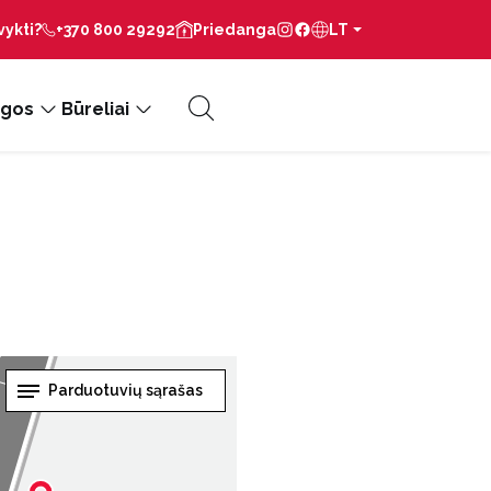
vykti?
+370 800 29292
Priedanga
LT
gos
Būreliai
Parduotuvių sąrašas