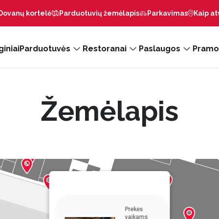
Dovanų kortelė
Parduotuvių žemėlapis
Parkavimas
Kaip at
iniai
Parduotuvės
Restoranai
Paslaugos
Pramo
Žemėlapis
Prekės
vaikams