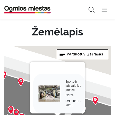
Žemėlapis
Parduotuvių sąrašas
Sporto ir
laisvalaikio
prekės
Norre
I-VII 10:00 -
20:00