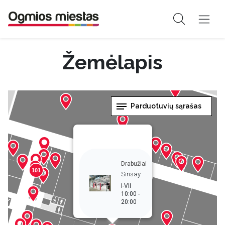
Žemėlapis
Parduotuvių sąrašas
Drabužiai
101
Sinsay
I-VII
10:00 -
20:00