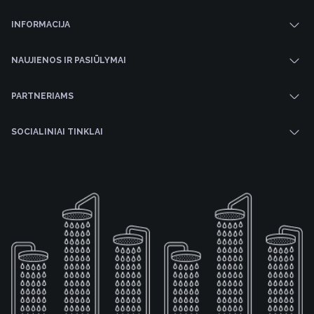
INFORMACIJA
NAUJIENOS IR PASIŪLYMAI
PARTNERIAMS
SOCIALINIAI TINKLAI
4
10
5
7