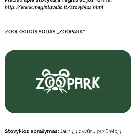
Plačiau apie stovyklą ir registracijos forma:
http://www.megintuvelis.lt/stovyklos.html
ZOOLOGIJOS SODAS „ZOOPARK”
Stovyklos aprašymas:
Jaunųjų gyvūnų prižiūrėtojų