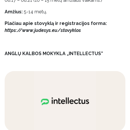
08.17 – 08.21 (10 – 15 metų amžiaus vaikams.)
Amžius:
5-14 metų.
Plačiau apie stovyklą ir registracijos forma:
https://www.judesys.eu/stovyklos
ANGLŲ KALBOS MOKYKLA „INTELLECTUS”