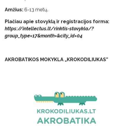
Amžius:
6-13 metų.
Plačiau apie stovyklą ir registracijos forma:
https://intellectus.lt/rinktis-stovykla/?
group_type=17&month=&city_id=04
AKROBATIKOS MOKYKLA „KROKODILIUKAS”