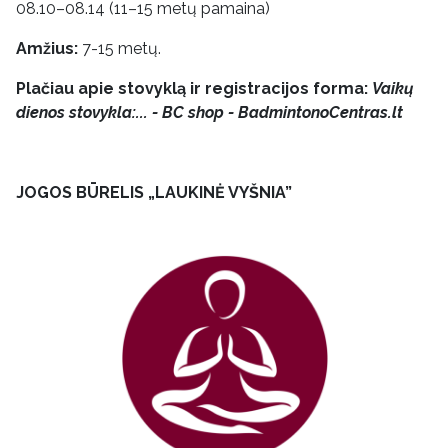
08.10–08.14 (11–15 metų pamaina)
Amžius:
7-15 metų.
Plačiau apie stovyklą ir registracijos forma:
Vaikų
dienos stovykla:... - BC shop - BadmintonoCentras.lt
JOGOS BŪRELIS „LAUKINĖ VYŠNIA”