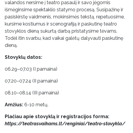
valandos nersime į teatro pasaulį ir savo jėgomis
išmėginsime spektaklio statymo procesą. Susipažinę ir
pasiskirstę vaidmenis, mokinsimės tekstą, repetuosime,
kursime kostiumus ir scenografiją ir paskutinę teatro
stovyklos dieną sukurtą darbą pristatysime tėvams.
Todėl itin svarbu, kad vaikai galėtų dalyvauti paskutinę
dieną.
Stovyklų datos:
06.29–07.03 (I pamaina)
07.20–07.24 (II pamaina)
08.10–08.14 (III pamaina)
Amžius:
6-10 metų.
Plačiau apie stovyklą ir registracijos forma:
https://teatrasvaikams.lt/renginiai/teatro-stovykla/