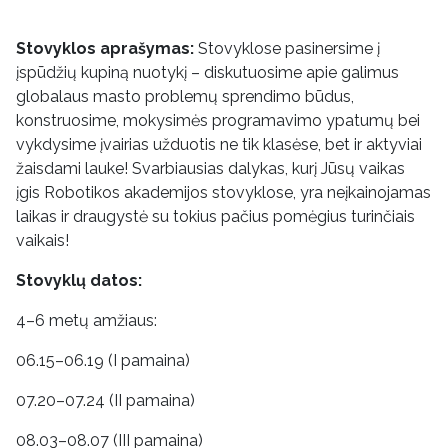
Stovyklos aprašymas:
Stovyklose pasinersime į
įspūdžių kupiną nuotykį – diskutuosime apie galimus
globalaus masto problemų sprendimo būdus,
konstruosime, mokysimės programavimo ypatumų bei
vykdysime įvairias užduotis ne tik klasėse, bet ir aktyviai
žaisdami lauke! Svarbiausias dalykas, kurį Jūsų vaikas
įgis Robotikos akademijos stovyklose, yra neįkainojamas
laikas ir draugystė su tokius pačius pomėgius turinčiais
vaikais!
Stovyklų datos:
4–6 metų amžiaus:
06.15–06.19 (I pamaina)
07.20–07.24 (II pamaina)
08.03–08.07 (III pamaina)