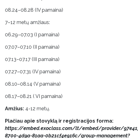
08.24–08.28 (IV pamaina)
7–12 metų amžiaus:
06.29–07.03 (I pamaina)
07.07–07.10 (II pamaina)
07.13–07.17 (III pamaina)
07.27–07.31 (IV pamaina)
08.10–08.14 (V pamaina)
08.17–08.21 ( VI pamaina)
Amžius:
4-12 metų.
Plačiau apie stovyklą ir registracijos forma:
https://embed.exoclass.com/lt/embed/provider/97e41
8700-4d9a-81aa-0b21cf4e916c/group-management?