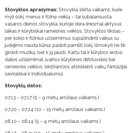
Stovyklos aprašymas:
Stovykla skirta vaikams, kurie
myli šokį, menus ir fizinę veiklą – tai subalansuota
vasaros dienos stovykla, kurioje dera linksmai aktyvus
laikas ir kūrybiškai ramesnės veiklos. Stovyklos tikslas –
per šokio ir fizinius užsiėmimus supažindinti vaikus su
judėjimo nauda kūnui, padėti pamilti šokį, išmokyti ne tik
girdėti muziką, bet ir ją jausti. Kartu tai ir kūrybos erdvė:
dailės užsiėmimai, įvairios kūrybinės dirbtuvėlės bei
ramesnės veiklos, leidžiančios atsiskleisti vaikų fantazijai,
saviraiškai ir individualumui.
Stovyklų datos:
07.13 – 07.17 (5 – 9 metų amžiaus vaikams.)
07.20 – 07.24 (10 – 15 metų amžiaus vaikams.)
08.10 – 08.14 (5 – 9 metų amžiaus vaikams.)