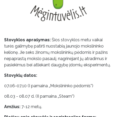
Stovyklos aprašymas:
Šios stovyklos metu vaikai
turės galimybę patirti nuostabią jaunojo mokslininko
kelionę. Jie seks žinomų mokslininkų pėdomis ir pažins
nepaprastą mokslo pasaulį, nagrinėjant jų atradimus ir
pasiekimus bei atliekant daugybę įdomių eksperimentų.
Stovyklų datos:
07.06-07.10 (I pamaina „Mokslininko pėdomis”)
08.03 - 08.07 d. (II pamaina „Steam”)
Amžius:
7-12 metų.