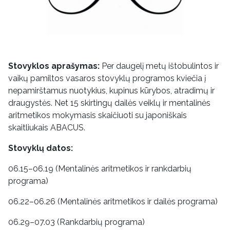
Stovyklos aprašymas:
Per daugelį metų ištobulintos ir
vaikų pamiltos vasaros stovyklų programos kviečia į
nepamirštamus nuotykius, kupinus kūrybos, atradimų ir
draugystės. Net 15 skirtingų dailės veiklų ir mentalinės
aritmetikos mokymasis skaičiuoti su japoniškais
skaitliukais ABACUS.
Stovyklų datos:
06.15–06.19 (Mentalinės aritmetikos ir rankdarbių
programa)
06.22–06.26 (Mentalinės aritmetikos ir dailės programa)
06.29–07.03 (Rankdarbių programa)