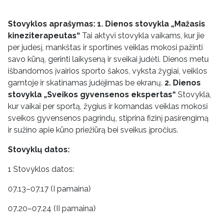
Stovyklos aprašymas: 1. Dienos stovykla „Mažasis
kineziterapeutas“
Tai aktyvi stovykla vaikams, kur jie
per judesį, mankštas ir sportines veiklas mokosi pažinti
savo kūną, gerinti laikyseną ir sveikai judėti. Dienos metu
išbandomos įvairios sporto šakos, vyksta žygiai, veiklos
gamtoje ir skatinamas judėjimas be ekranų.
2. Dienos
stovykla „Sveikos gyvensenos ekspertas“
Stovykla,
kur vaikai per sportą, žygius ir komandas veiklas mokosi
sveikos gyvensenos pagrindų, stiprina fizinį pasirengimą
ir sužino apie kūno priežiūrą bei sveikus įpročius.
Stovyklų datos:
1 Stovyklos datos:
07.13–07.17 (I pamaina)
07.20–07.24 (II pamaina)