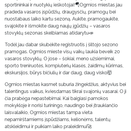
sportininkai ir nuotykių ieškotojai!🪂Ogmios miestas jau
pradeda vasaros įspūdžių, draugysčių, pramogų bei
nuostabaus laiko kartu sezoną. Aukite, pramogaukite,
svajokite ir išmokite daug naujų įgūdžių – vasaros
stovyklų sezonas skelbiamas atidarytu📣
Todėl jau dabar skubėkite registruotis į šiltojo sezono
pramogas. Ogmios mieste visų vaikų laukia beveik 20
vasaros stovyklų. O jose – šokiai, meno užsiėmimai,
sporto treniruotės, kompiuterių klasės, žaidimų kūrimas,
ekskursijos, būrys bičiulių ir dar daug, daug visko🤯
Ogmios miestas kasmet suburia žingeidžius, aktyvius bei
talentingus vaikus, kviesdamas tikrai svajonių vasarai. O ji
čia prabėga nepastebimai. Kai baigiasi pamokos
mokykloje ir norisi turiningo, naudingo bei įtraukiančio
laisvalaikio, Ogmios miestas tampa vieta
nepamirštamiems įspūdžiams, kelionėms, talentų
atskleidimui ir puikiam laiko praleidimui🚀