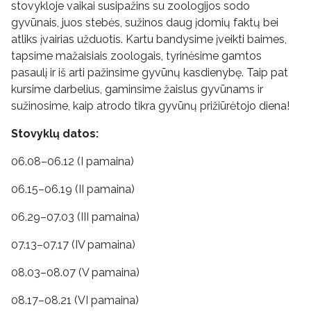
stovykloje vaikai susipažins su zoologijos sodo
gyvūnais, juos stebės, sužinos daug įdomių faktų bei
atliks įvairias užduotis. Kartu bandysime įveikti baimes,
tapsime mažaisiais zoologais, tyrinėsime gamtos
pasaulį ir iš arti pažinsime gyvūnų kasdienybę. Taip pat
kursime darbelius, gaminsime žaislus gyvūnams ir
sužinosime, kaip atrodo tikra gyvūnų prižiūrėtojo diena!
Stovyklų datos:
06.08–06.12 (I pamaina)
06.15–06.19 (II pamaina)
06.29–07.03 (III pamaina)
07.13–07.17 (IV pamaina)
08.03–08.07 (V pamaina)
08.17–08.21 (VI pamaina)