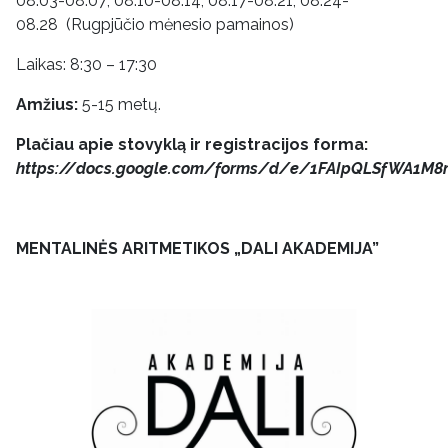
08.03-08.07; 08.10-08.14; 08.17-08.21; 08.24-
08.28 (Rugpjūčio mėnesio pamainos)
Laikas: 8:30 – 17:30
Amžius:
5-15 metų.
Plačiau apie stovyklą ir registracijos forma:
https://docs.google.com/forms/d/e/1FAIpQLSfWA1M8
MENTALINĖS ARITMETIKOS „DALI AKADEMIJA”