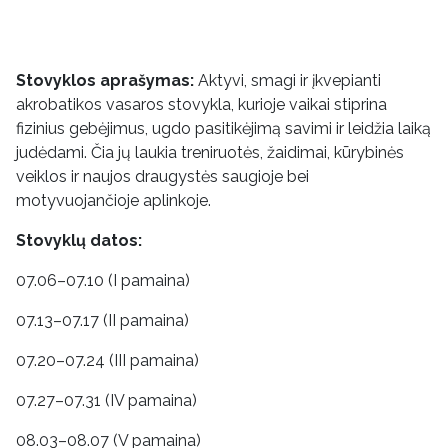
Stovyklos aprašymas:
Aktyvi, smagi ir įkvepianti
akrobatikos vasaros stovykla, kurioje vaikai stiprina
fizinius gebėjimus, ugdo pasitikėjimą savimi ir leidžia laiką
judėdami. Čia jų laukia treniruotės, žaidimai, kūrybinės
veiklos ir naujos draugystės saugioje bei
motyvuojančioje aplinkoje.
Stovyklų datos:
07.06–07.10 (I pamaina)
07.13–07.17 (II pamaina)
07.20–07.24 (III pamaina)
07.27–07.31 (IV pamaina)
08.03–08.07 (V pamaina)