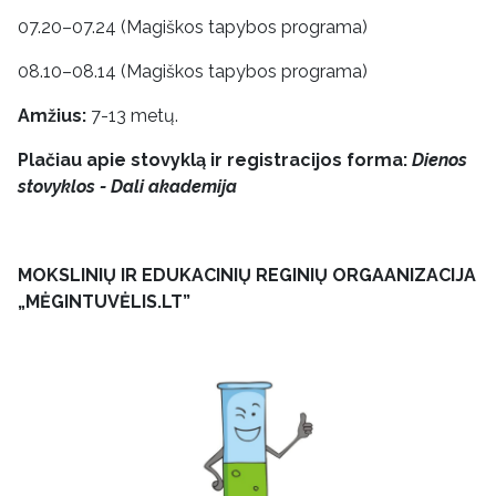
07.20–07.24 (Magiškos tapybos programa)
08.10–08.14 (Magiškos tapybos programa)
Amžius:
7-13 metų.
Plačiau apie stovyklą ir registracijos forma:
Dienos
stovyklos - Dali akademija
MOKSLINIŲ IR EDUKACINIŲ REGINIŲ ORGAANIZACIJA
„MĖGINTUVĖLIS.LT”