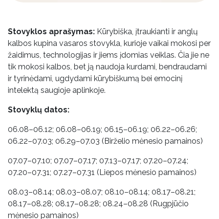
Stovyklos aprašymas:
Kūrybiška, įtraukianti ir anglų
kalbos kupina vasaros stovykla, kurioje vaikai mokosi per
žaidimus, technologijas ir jiems įdomias veiklas. Čia jie ne
tik mokosi kalbos, bet ją naudoja kurdami, bendraudami
ir tyrinėdami, ugdydami kūrybiškumą bei emocinį
intelektą saugioje aplinkoje.
Stovyklų datos:
06.08–06.12; 06.08–06.19; 06.15–06.19; 06.22–06.26;
06.22–07.03; 06.29–07.03 (Birželio mėnesio pamainos)
07.07–07.10; 07.07–07.17; 07.13–07.17; 07.20–07.24;
07.20–07.31; 07.27–07.31 (Liepos mėnesio pamainos)
08.03–08.14; 08.03–08.07; 08.10–08.14; 08.17–08.21;
08.17–08.28; 08.17–08.28; 08.24–08.28 (Rugpjūčio
mėnesio pamainos)