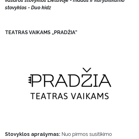
vasaros stovyklos Lietuvoje - mados ir kūrybiškumo
stovyklos - Duo kidz
TEATRAS VAIKAMS „PRADŽIA”
Stovyklos aprašymas:
Nuo pirmos susitikimo