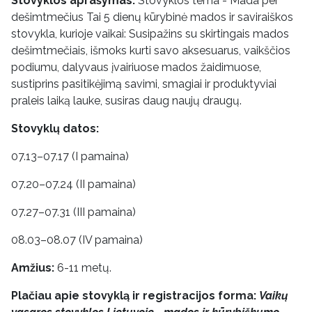
Stovyklos aprašymas:
Stovyklos tema - Mada per
dešimtmečius Tai 5 dienų kūrybinė mados ir saviraiškos
stovykla, kurioje vaikai: Susipažins su skirtingais mados
dešimtmečiais, išmoks kurti savo aksesuarus, vaikščios
podiumu, dalyvaus įvairiuose mados žaidimuose,
sustiprins pasitikėjimą savimi, smagiai ir produktyviai
praleis laiką lauke, susiras daug naujų draugų.
Stovyklų datos:
07.13–07.17 (I pamaina)
07.20–07.24 (II pamaina)
07.27–07.31 (III pamaina)
08.03–08.07 (IV pamaina)
Amžius:
6-11 metų.
Plačiau apie stovyklą ir registracijos forma:
Vaikų