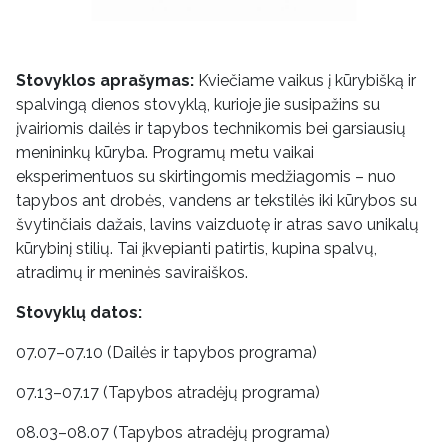
Stovyklos aprašymas:
Kviečiame vaikus į kūrybišką ir
spalvingą dienos stovyklą, kurioje jie susipažins su
įvairiomis dailės ir tapybos technikomis bei garsiausių
menininkų kūryba. Programų metu vaikai
eksperimentuos su skirtingomis medžiagomis – nuo
tapybos ant drobės, vandens ar tekstilės iki kūrybos su
švytinčiais dažais, lavins vaizduotę ir atras savo unikalų
kūrybinį stilių. Tai įkvepianti patirtis, kupina spalvų,
atradimų ir meninės saviraiškos.
Stovyklų datos:
07.07–07.10 (Dailės ir tapybos programa)
07.13–07.17 (Tapybos atradėjų programa)
08.03–08.07 (Tapybos atradėjų programa)