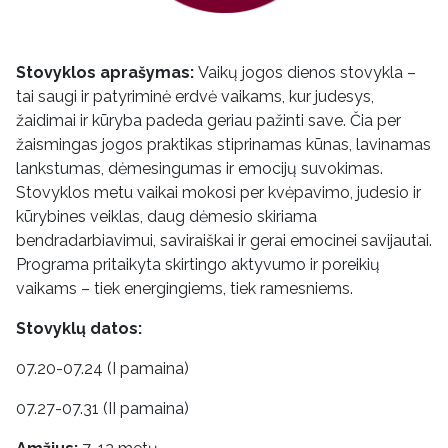
Stovyklos aprašymas:
Vaikų jogos dienos stovykla –
tai saugi ir patyriminė erdvė vaikams, kur judesys,
žaidimai ir kūryba padeda geriau pažinti save. Čia per
žaismingas jogos praktikas stiprinamas kūnas, lavinamas
lankstumas, dėmesingumas ir emocijų suvokimas.
Stovyklos metu vaikai mokosi per kvėpavimo, judesio ir
kūrybines veiklas, daug dėmesio skiriama
bendradarbiavimui, saviraiškai ir gerai emocinei savijautai.
Programa pritaikyta skirtingo aktyvumo ir poreikių
vaikams – tiek energingiems, tiek ramesniems.
Stovyklų datos:
07.20-07.24 (I pamaina)
07.27-07.31 (II pamaina)