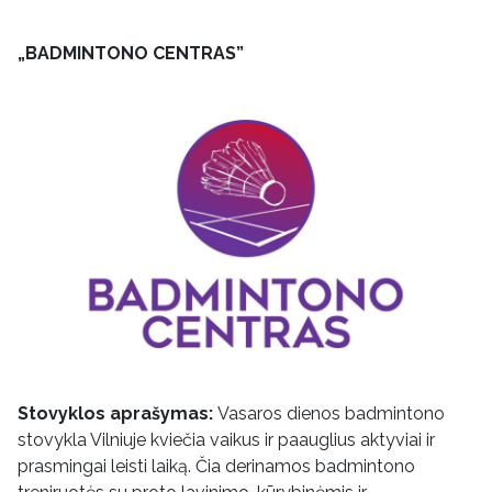
„BADMINTONO CENTRAS”
Stovyklos aprašymas:
Vasaros dienos badmintono
stovykla Vilniuje kviečia vaikus ir paauglius aktyviai ir
prasmingai leisti laiką. Čia derinamos badmintono