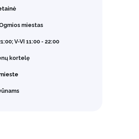
etainė
7, Ogmios miestas
 21:00; V-VI 11:00 - 22:00
enų kortelę
mieste
yvūnams