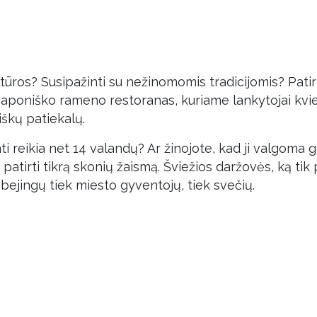
ultūros? Susipažinti su nežinomomis tradicijomis? Patir
i japoniško rameno restoranas, kuriame lankytojai kv
iškų patiekalų.
 reikia net 14 valandų? Ar žinojote, kad ji valgoma gar
ir patirti tikrą skonių žaismą. Šviežios daržovės, ką t
bejingų tiek miesto gyventojų, tiek svečių.