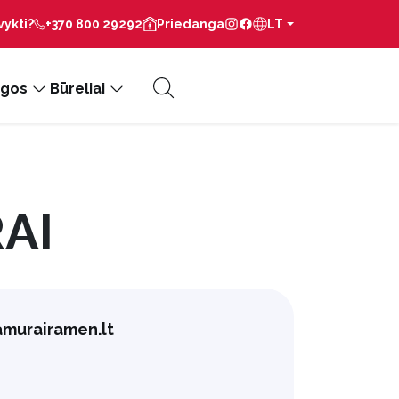
vykti?
+370 800 29292
Priedanga
LT
gos
Būreliai
AI
murairamen.lt