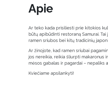
Apie
Ar teko kada prisiliesti prie kitokios k
būtų apibūdinti restoraną Samurai. Ta
ramen sriubos bei kitų tradicinių japon
Ar žinojote, kad ramen sriubai pagaminti
jos nereikia, reikia šliurpti makaronus 
mėsos gabalas ir pagardai – nepaliks a
Kviečiame apsilankyti!