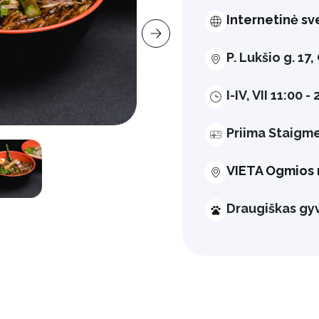
Internetinė sv
P. Lukšio g. 1
I-IV, VII 11:00 -
Priima Staigm
VIETA Ogmios 
Draugiškas g