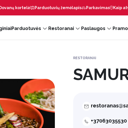
Dovanų kortelė
Parduotuvių žemėlapis
Parkavimas
Kaip at
iniai
Parduotuvės
Restoranai
Paslaugos
Pramo
RESTORANAI
SAMUR
restoranas@sa
+37063035530