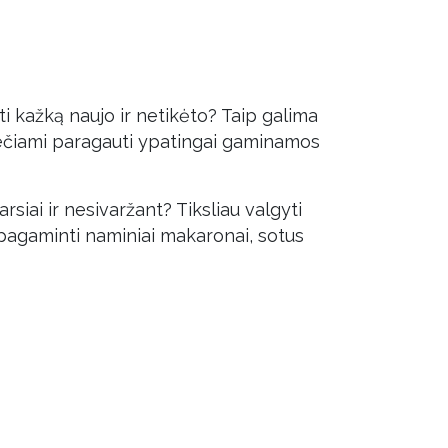
ti kažką naujo ir netikėto? Taip galima
iečiami paragauti ypatingai gaminamos
siai ir nesivaržant? Tiksliau valgyti
ik pagaminti naminiai makaronai, sotus