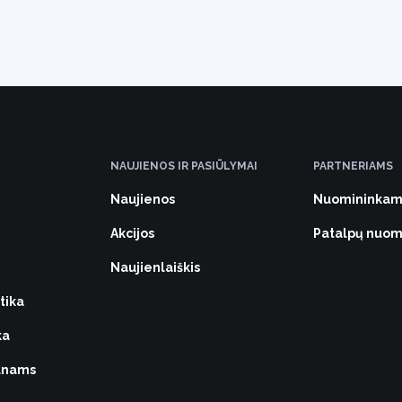
NAUJIENOS IR PASIŪLYMAI
PARTNERIAMS
Naujienos
Nuomininkam
Akcijos
Patalpų nuo
Naujienlaiškis
tika
ka
vūnams