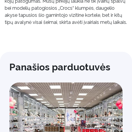
kojų patogumas. Mūsų pirkėjų laukia ne tik įvairių spalvų
bei modelių patogiosios „Crocs“ klumpės, daugelio
akyse tapusios šio gamintojo vizitine kortele, bet ir kitų
tipų avalynė visai šeimai, skirta avėti įvairiais metų laikais.
Panašios parduotuvės