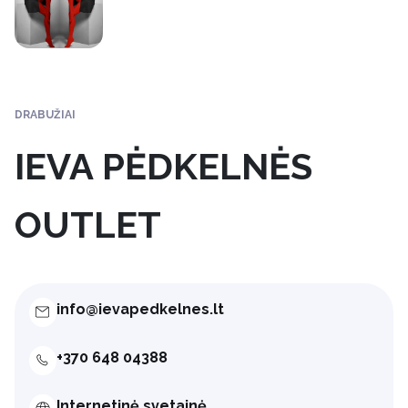
DRABUŽIAI
IEVA PĖDKELNĖS
OUTLET
info@ievapedkelnes.lt
+370 648 04388
Internetinė svetainė