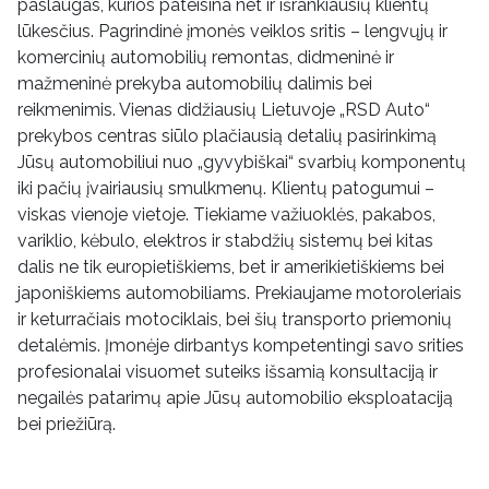
paslaugas, kurios pateisina net ir išrankiausių klientų
lūkesčius. Pagrindinė įmonės veiklos sritis – lengvųjų ir
komercinių automobilių remontas, didmeninė ir
mažmeninė prekyba automobilių dalimis bei
reikmenimis. Vienas didžiausių Lietuvoje „RSD Auto“
prekybos centras siūlo plačiausią detalių pasirinkimą
Jūsų automobiliui nuo „gyvybiškai“ svarbių komponentų
iki pačių įvairiausių smulkmenų. Klientų patogumui –
viskas vienoje vietoje. Tiekiame važiuoklės, pakabos,
variklio, kėbulo, elektros ir stabdžių sistemų bei kitas
dalis ne tik europietiškiems, bet ir amerikietiškiems bei
japoniškiems automobiliams. Prekiaujame motoroleriais
ir keturračiais motociklais, bei šių transporto priemonių
detalėmis. Įmonėje dirbantys kompetentingi savo srities
profesionalai visuomet suteiks išsamią konsultaciją ir
negailės patarimų apie Jūsų automobilio eksploataciją
bei priežiūrą.