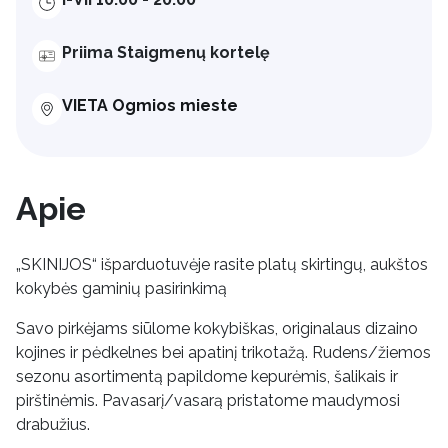
Priima Staigmenų kortelę
VIETA Ogmios mieste
Apie
„SKINIJOS“ išparduotuvėje rasite platų skirtingų, aukštos
kokybės gaminių pasirinkimą
Savo pirkėjams siūlome kokybiškas, originalaus dizaino
kojines ir pėdkelnes bei apatinį trikotažą. Rudens/žiemos
sezonu asortimentą papildome kepurėmis, šalikais ir
pirštinėmis. Pavasarį/vasarą pristatome maudymosi
drabužius.