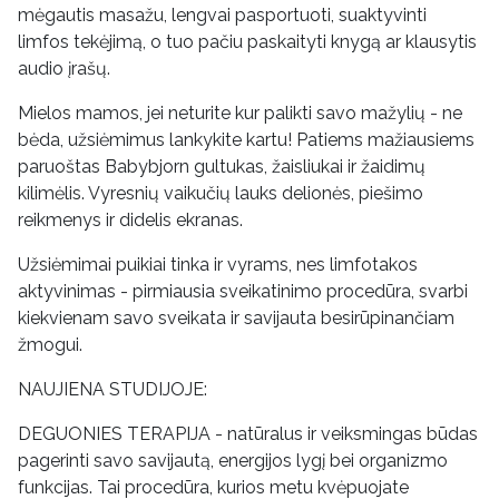
mėgautis masažu, lengvai pasportuoti, suaktyvinti
limfos tekėjimą, o tuo pačiu paskaityti knygą ar klausytis
audio įrašų.
Mielos mamos, jei neturite kur palikti savo mažylių - ne
bėda, užsiėmimus lankykite kartu! Patiems mažiausiems
paruoštas Babybjorn gultukas, žaisliukai ir žaidimų
kilimėlis. Vyresnių vaikučių lauks delionės, piešimo
reikmenys ir didelis ekranas.
Užsiėmimai puikiai tinka ir vyrams, nes limfotakos
aktyvinimas - pirmiausia sveikatinimo procedūra, svarbi
kiekvienam savo sveikata ir savijauta besirūpinančiam
žmogui.
NAUJIENA STUDIJOJE:
DEGUONIES TERAPIJA - natūralus ir veiksmingas būdas
pagerinti savo savijautą, energijos lygį bei organizmo
funkcijas. Tai procedūra, kurios metu kvėpuojate