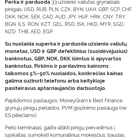
Perka ir parduoda
33 užsienio valiutas grynaisiais
pinigais: USD, RUB, PLN, CZK, BYN, UAH, GBP, SCP, CHF,
DKK, NOK, SEK, CAD, AUD, JPY, HUF, HRK, CNY, TRY,
BGN, ILS, RON, KZT, GEL, RSD, ISK, HKD, MYR, SGD,
NZD, THB, AED, EGP.
Su nuolaida superka ir parduoda užsienio valiutų
monetas, USD ir GBP defektinius (susidėvėjusius)
banknotus, GBP, NOK, DKK išimtus iš apyvartos
banknotus. Pirkimo ir pardavimo kainoms
taikomos 5%–50% nuolaidos, konkrečias kainas
galima sužinoti telefonu arba keitykloje
pasiteiravus aptarnaujančio darbuotojo.
Papildomos paslaugos: MoneyGram ir Best Finance
grynųjų pinigų perlaidos, PVM grąžinimo paslauga (ne
ES piliečiams).
Perlo terminalas: galite atlikti pinigų pervedimus į
sąskaitas, sumokėti komunalinius mokesčius, baudas,