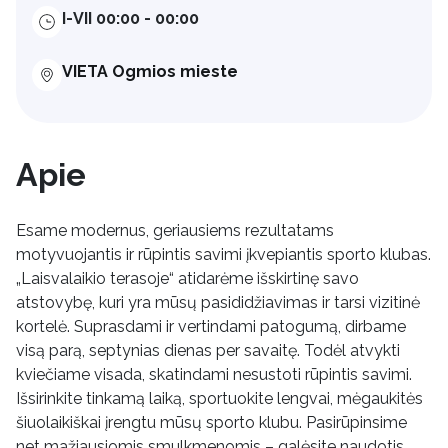
I-VII 00:00 - 00:00
VIETA Ogmios mieste
Apie
Esame modernus, geriausiems rezultatams
motyvuojantis ir rūpintis savimi įkvepiantis sporto klubas.
„Laisvalaikio terasoje“ atidarėme išskirtinę savo
atstovybę, kuri yra mūsų pasididžiavimas ir tarsi vizitinė
kortelė. Suprasdami ir vertindami patogumą, dirbame
visą parą, septynias dienas per savaitę. Todėl atvykti
kviečiame visada, skatindami nesustoti rūpintis savimi.
Išsirinkite tinkamą laiką, sportuokite lengvai, mėgaukitės
šiuolaikiškai įrengtu mūsų sporto klubu. Pasirūpinsime
net mažiausiomis smulkmenomis – galėsite naudotis