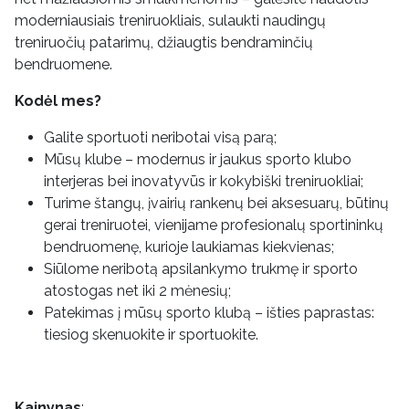
moderniausiais treniruokliais, sulaukti naudingų
treniruočių patarimų, džiaugtis bendraminčių
bendruomene.
Kodėl mes?
Galite sportuoti neribotai visą parą;
Mūsų klube – modernus ir jaukus sporto klubo
interjeras bei inovatyvūs ir kokybiški treniruokliai;
Turime štangų, įvairių rankenų bei aksesuarų, būtinų
gerai treniruotei, vienijame profesionalų sportininkų
bendruomenę, kurioje laukiamas kiekvienas;
Siūlome neribotą apsilankymo trukmę ir sporto
atostogas net iki 2 mėnesių;
Patekimas į mūsų sporto klubą – išties paprastas:
tiesiog skenuokite ir sportuokite.
Kainynas
: